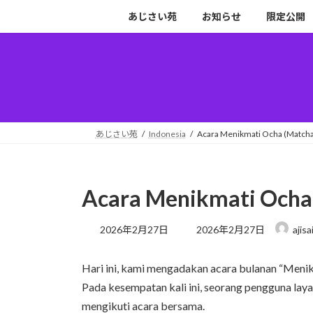
コ
ナ
あじさい苑
お知らせ
限定公開
ン
ビ
テ
ゲ
ン
ー
ツ
シ
へ
ョ
ス
ン
キ
に
あじさい苑
Indonesia
Acara Menikmati Ocha (Matcha
ッ
移
プ
動
Acara Menikmati Ocha
最
2026年2月27日
2026年2月27日
ajisa
終
更
Hari ini, kami mengadakan acara bulanan “Meni
新
日
Pada kesempatan kali ini, seorang pengguna lay
時
mengikuti acara bersama.
: