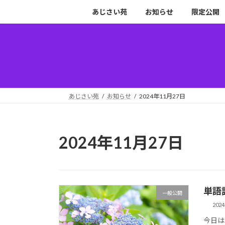
コ
ナ
あじさい苑
お知らせ
限定公開
ン
ビ
テ
ゲ
ン
ー
ツ
シ
へ
ョ
ス
ン
キ
に
あじさい苑
お知らせ
2024年11月27日
ッ
移
プ
動
2024年11月27日
単語
一般公開
202
今日は